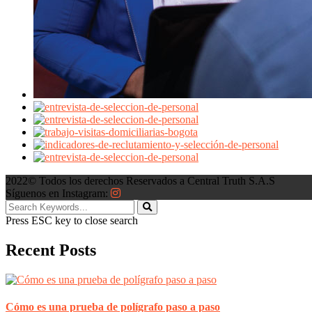
2022© Todos los derechos Reservados a Central Truth S.A.S
Síguenos en Instagram:
Press ESC key to close search
Recent Posts
Cómo es una prueba de polígrafo paso a paso